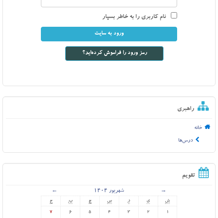
نام کاربری را به خاطر بسپار
رمز ورود را فراموش کرده‌اید؟
راهبری
خانه
درس‌ها
تقویم
→
شهریور 1404
←
ش
ی
د
س
چ
پ
ج
7
6
5
4
3
2
1